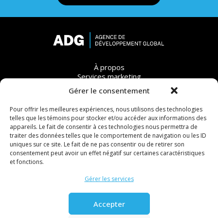
À propos
Services marketing
Accompagnement stratégique
Gérer le consentement
Blogue
Contact
Pour offrir les meilleures expériences, nous utilisons des technologies
telles que les témoins pour stocker et/ou accéder aux informations des
appareils. Le fait de consentir à ces technologies nous permettra de
1266, rue du Phénix
traiter des données telles que le comportement de navigation ou les ID
Sherbrooke (Québec) J1R 0J9
uniques sur ce site. Le fait de ne pas consentir ou de retirer son
Tél
. : 819 200-0834
consentement peut avoir un effet négatif sur certaines caractéristiques
Courriel
: info@adgmarketing.com
et fonctions.
Gérer les services
Restez connecté
Accepter